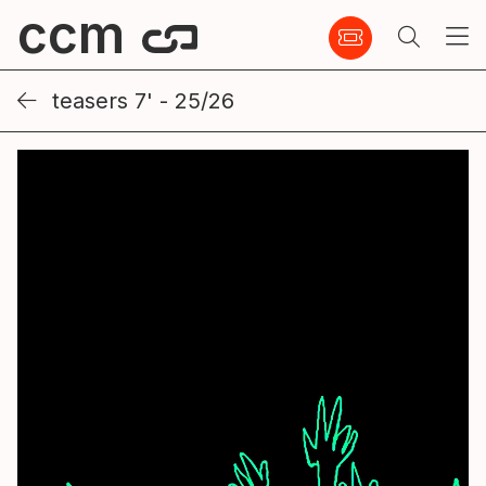
ccm
teasers 7' - 25/26