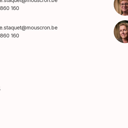
erie.staquet@mouscron.be
860 160
erie.staquet@mouscron.be
860 160
s