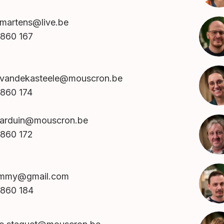
n.martens@live.be
860 167
.vandekasteele@mouscron.be
860 174
.harduin@mouscron.be
860 172
jimmy@gmail.com
860 184