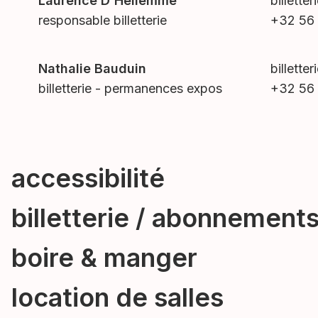
Laurence D'Hellemme
billett
responsable billetterie
+32 56 
Nathalie Bauduin
billett
billetterie - permanences expos
+32 56 
accessibilité
billetterie / abonnement
boire & manger
location de salles