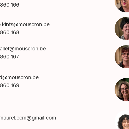
860 166
e.kints@mouscron.be
860 168
allet@mouscron.be
860 167
ed@mouscron.be
860 169
.maurel.ccm@gmail.com