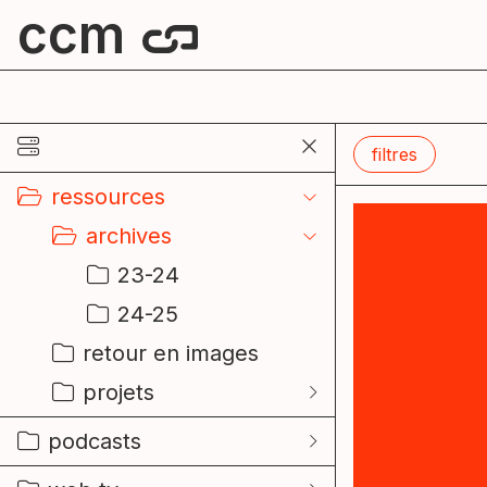
ccm
centre culturel de mouscron
filtres
ressources
archives
23-24
24-25
retour en images
projets
podcasts