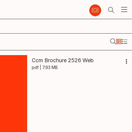
emble
infos pratiques
ccm
Ccm Brochure 2526 Web
pdf
| 7.93 MB