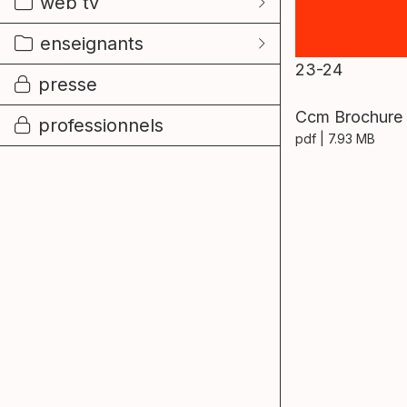
web tv
enseignants
23-24
presse
Ccm Brochure
professionnels
pdf
| 7.93 MB