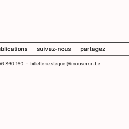
blications
suivez-nous
partagez
56 860 160
–
billetterie.staquet@mouscron.be