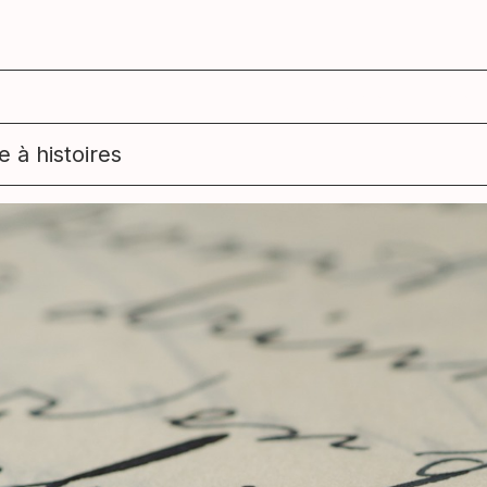
agenda
ens
e à histoires