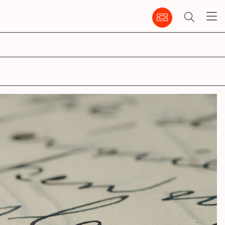
emble
infos pratiques
ccm