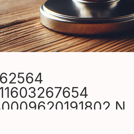
62564
11603267654
80009620191802 N