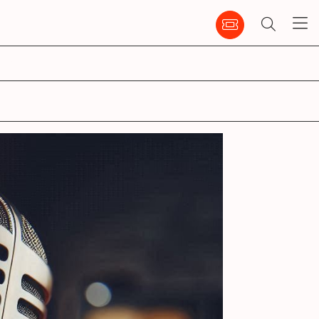
emble
infos pratiques
ccm