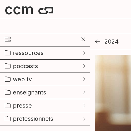
ccm
centre culturel de mouscron
2024
ressources
podcasts
web tv
enseignants
presse
professionnels