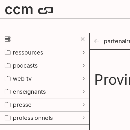
ccm
centre culturel de mouscron
partenair
ressources
podcasts
Provi
web tv
enseignants
presse
professionnels