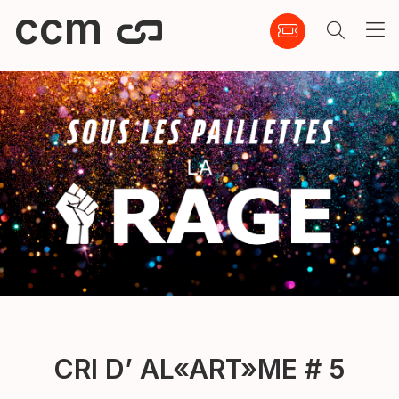
ccm
CRI D’ AL«ART»ME # 5