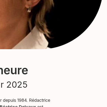
-heure
er 2025
oir depuis 1984. Rédactrice
Béatrice Delvaux
est