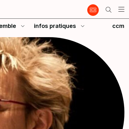
emble
infos pratiques
ccm