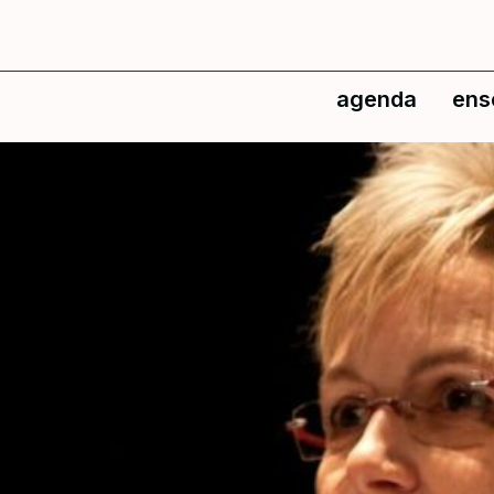
agenda
ens