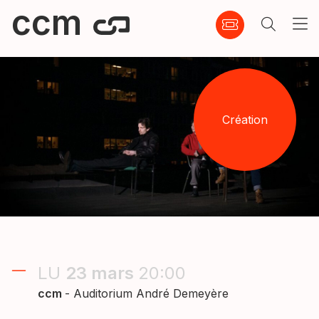
ccm
Création
LU
23
mars
20:00
ccm
- Auditorium André Demeyère