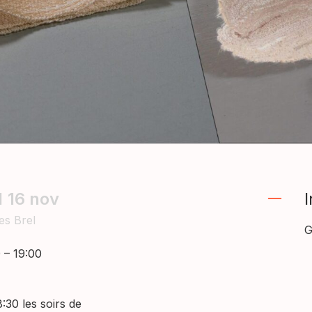
I
16
nov
I
es Brel
G
 – 19:00
:30 les soirs de