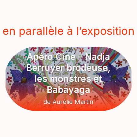
en parallèle à l’exposition
Apéro Ciné – Nadja
Berruyer brodeuse,
les monstres et
Babayaga
de Aurélie Martin