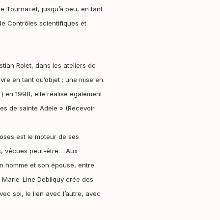
de Tournai et, jusqu’à peu, en tant
e Contrôles scientifiques et
ian Rolet, dans les ateliers de
ivre en tant qu’objet ; une mise en
) en 1998, elle réalise également
ules de sainte Adèle » (Recevoir
choses est le moteur de ses
es, vécues peut-être…
Aux
e un homme et son épouse, entre
é, Marie-Line Debliquy crée des
ec soi, le lien avec l’autre, avec