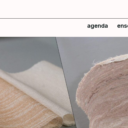
agenda
ens