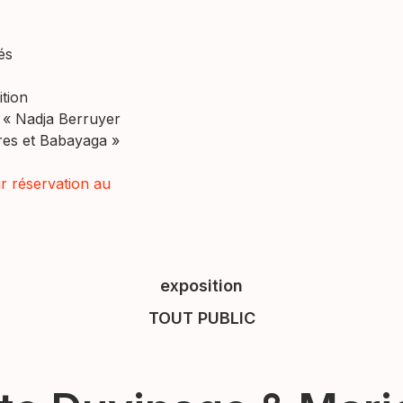
és
ition
 « Nadja Berruyer
res et Babayaga »
r réservation au
exposition
TOUT PUBLIC