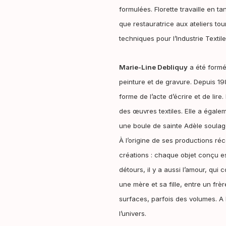
formulées. Florette travaille en t
que restauratrice aux ateliers to
techniques pour l’Industrie Textile
Marie-Line Debliquy
a été formé
peinture et de gravure. Depuis 198
forme de l’acte d’écrire et de lire.
des œuvres textiles. Elle a égalem
une boule de sainte Adèle soulag
À l’origine de ses productions réc
créations : chaque objet conçu e
détours, il y a aussi l’amour, qu
une mère et sa fille, entre un fr
surfaces, parfois des volumes. A l
l’univers.