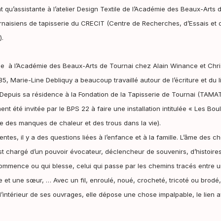
ant qu’assistante à l’atelier Design Textile de l’Académie des Beaux-Arts 
urnaisiens de tapisserie du CRECIT (Centre de Recherches, d’Essais et d
).
e à l’Académie des Beaux-Arts de Tournai chez Alain Winance et Christ
5, Marie-Line Debliquy a beaucoup travaillé autour de l’écriture et du l
Depuis sa résidence à la Fondation de la Tapisserie de Tournai (TAMAT
ent été invitée par le BPS 22 à faire une installation intitulée « Les Bo
e des manques de chaleur et des trous dans la vie).
entes, il y a des questions liées à l’enfance et à la famille. L’âme des 
st chargé d’un pouvoir évocateur, déclencheur de souvenirs, d’histoir
i commence ou qui blesse, celui qui passe par les chemins tracés entr
ère et une sœur, …
Avec un fil, enroulé, noué, crocheté, tricoté ou brod
’intérieur de ses ouvrages, elle dépose une chose impalpable, le lien av