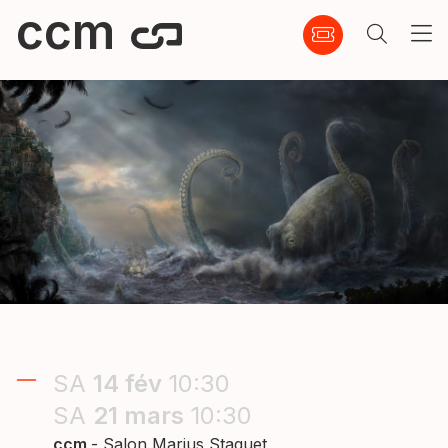
ccm
SA
14
fév
10:30
SA
21
mars
10:30
ccm
- Salon Marius Staquet