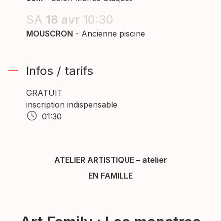
SA
18
avr
10:30
MOUSCRON
- Ancienne piscine
Infos / tarifs
GRATUIT
inscription indispensable
01:30
ATELIER ARTISTIQUE
–
atelier
EN FAMILLE