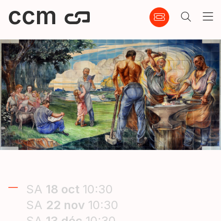
ccm
SA
18
oct
10:30
SA
22
nov
10:30
SA
13
déc
10:30