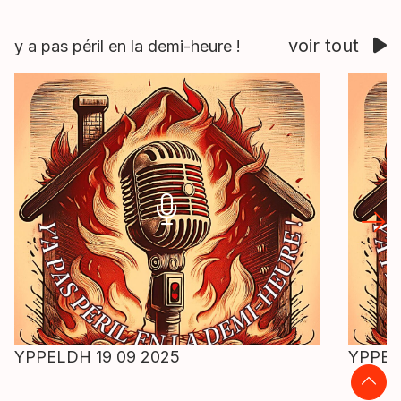
voir tout
y a pas péril en la demi-heure !
YPPELDH 19 09 2025
YPPELD