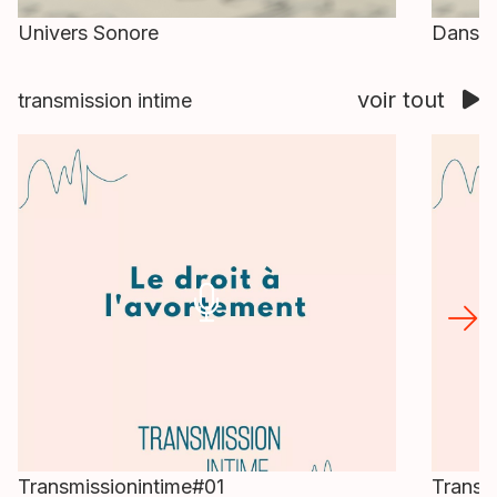
Univers Sonore
Dans la
voir tout
transmission intime
Transmissionintime#01
Transm