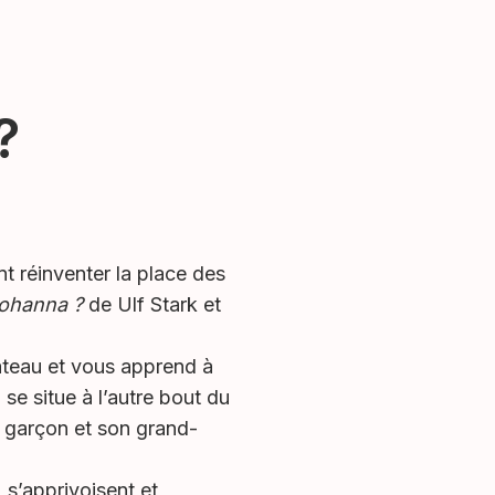
?
nt réinventer la place des
 Johanna ?
de Ulf Stark et
gâteau et vous apprend à
 se situe à l’autre bout du
it garçon et son grand-
 s’apprivoisent et