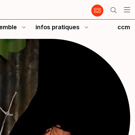
emble
infos pratiques
ccm