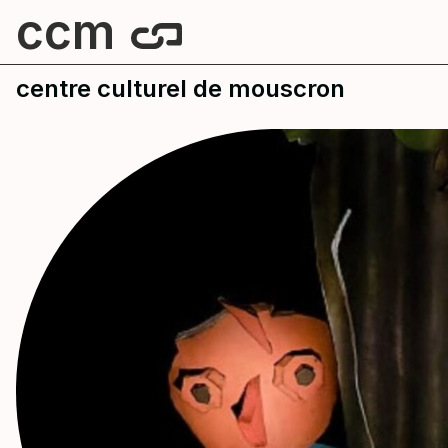
ccm
centre culturel de mouscron