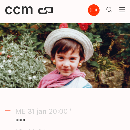
ccm
ME
31
jan
20:00
*
ccm