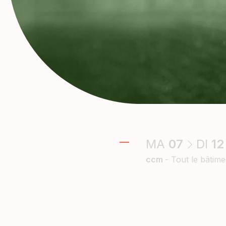
MA
07
DI
1
ccm
- Tout le bâtime