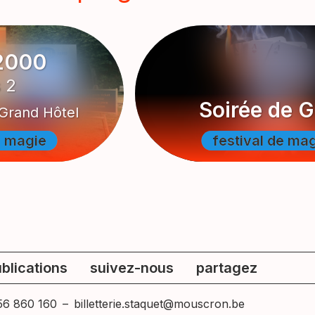
2000
 2
Soirée de G
Grand Hôtel
e magie
e magie
e magie
festival de ma
festival de ma
festival de ma
blications
suivez-nous
partagez
56 860 160
–
billetterie.staquet@mouscron.be