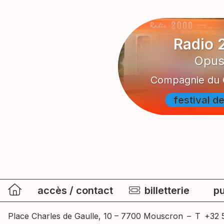
Radio 
Opus
Compagnie du 
festival d
festival d
festival d
accès / contact
billetterie
pu
Place Charles de Gaulle, 10 – 7700 Mouscron
–
T
+32 