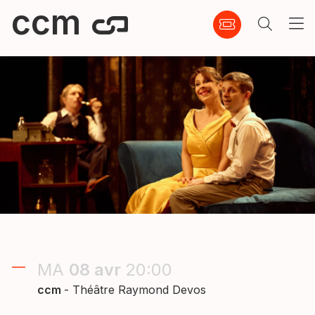
ccm
MA
08
avr
20:00
ccm
- Théâtre Raymond Devos