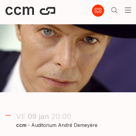
ccm
VE
09
jan
20:00
ccm
- Auditorium André Demeyère