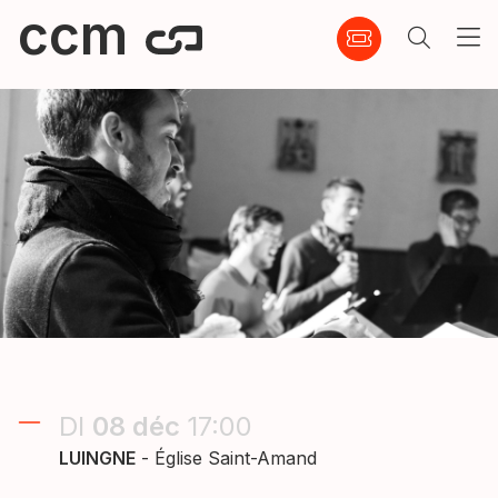
ccm
DI
08
déc
17:00
LUINGNE
- Église Saint-Amand