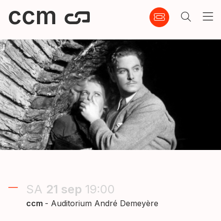
ccm
SA
21
sep
19:00
ccm
- Auditorium André Demeyère