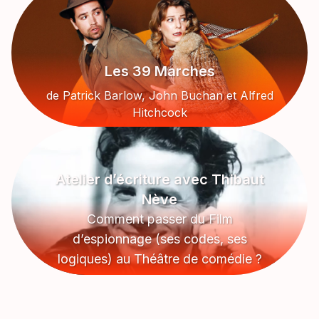
Les 39 Marches
de Patrick Barlow, John Buchan et Alfred
Hitchcock
Atelier d’écriture avec Thibaut
Nève
Comment passer du Film
d’espionnage (ses codes, ses
logiques) au Théâtre de comédie ?