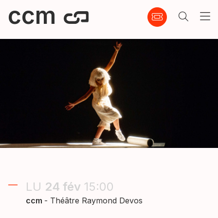
ccm
LU
24
fév
15:00
ccm
- Théâtre Raymond Devos