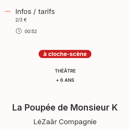
Infos / tarifs
2/3 €
00:52
à cloche-scène
à cloche-scène
à cloche-scène
THÉÂTRE
+ 6 ANS
La Poupée de Monsieur K
LéZaâr Compagnie