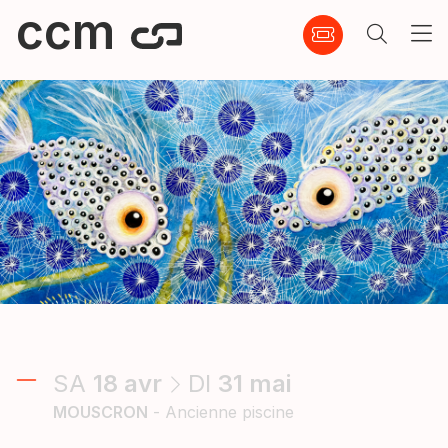
ccm
SA
18
avr
DI
31
mai
MOUSCRON
- Ancienne piscine