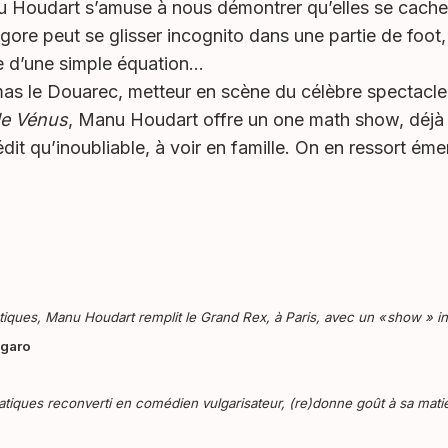
 Houdart s’amuse à nous démontrer qu’elles se cachen
ore peut se glisser incognito dans une partie de foot,
e d’une simple équation…
mas le Douarec, metteur en scène du célèbre spectacle
de Vénus
, Manu Houdart offre un one math show, déjà
dit qu’inoubliable, à voir en famille. On en ressort émer
ues, Manu Houdart remplit le Grand Rex, à Paris, avec un « show » inte
igaro
iques reconverti en comédien vulgarisateur, (re)donne goût à sa mati