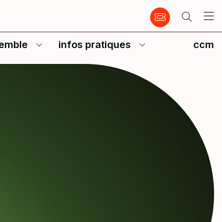
emble
infos pratiques
ccm