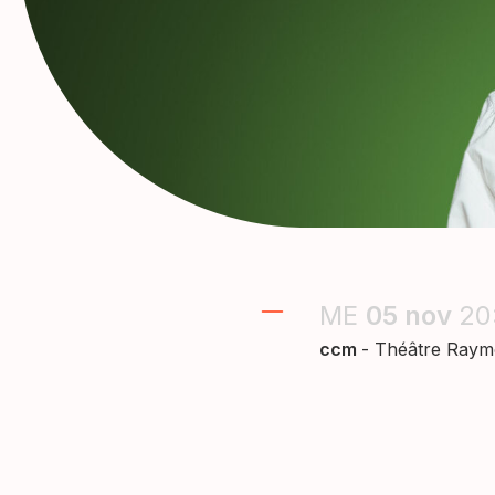
ME
05
nov
20
ccm
- Théâtre Ray