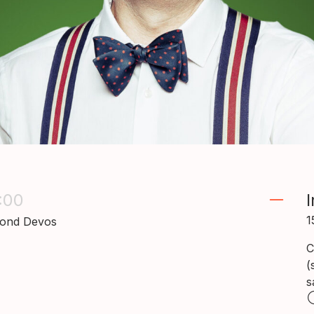
:00
I
1
mond Devos
C
(
s