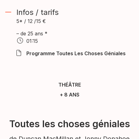
Infos / tarifs
5* / 12 /15 €
– de 25 ans *
01:15
Programme Toutes Les Choses Géniales
THÉÂTRE
+ 8 ANS
Toutes les choses géniales
de Duncan MacMillan et Jonny Donahoe