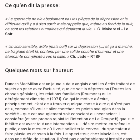
Ce qu’en dit la presse:
« Le spectacle ne nie absolument pas les pièges de la dépression et la
difficulté qu’il y a à s’en sortir mais rappelle que, même au fond de la nuit,
ce sont les relations humaines qui éclairent la vie. »
C. Makereel – Le
Soir
« Un solo sensible, drôle (mais oui!) sur la dépression (…) et ça a marché.
Le tragique était là, contenu par une solide couche d’humour et une
étonnante complicité avec la salle. »
Ch. Jade – RTBF
Quelques mots sur l’auteur:
Duncan MacMillan est un jeune auteur anglais dont les écrits traitent de
sujets en prise avec l’actualité, que ce soit la dépression (Toutes les
choses géniales), les relations familiales (Poumons) ou le
dérèglement climatique (2071). Ce qui le motive à écrire,
principalement, c’est de « trouver quelque chose à dire qui n’est pas
dit », comme s’il voulait aller chercher les points aveugles dans la
société – que cet aveuglement soit conscient ou inconscient. Il
considère (et son propos rejoint ici l’intention de Le Groupe
®
) que « le
théâtre est avant tout une intervention ». Il désire mettre en scène le
public, dans la mesure où il veut solliciter le cerveau du spectateur à
faire plusieurs choses à la fois. Le spectateur, chez MacMillan, est
dans une drôle de situation, il n’est pas confortablement installé dans