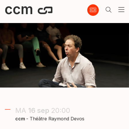
ccm
MA
16
sep
20:00
ccm
- Théâtre Raymond Devos