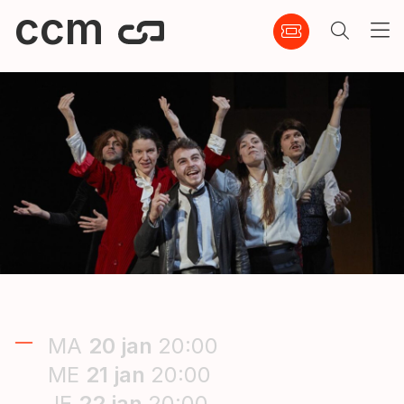
ccm
MA
20
jan
20:00
ME
21
jan
20:00
JE
22
jan
20:00