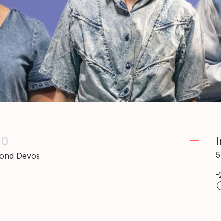
00
I
5
mond Devos
-