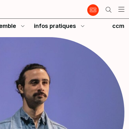
emble
infos pratiques
ccm