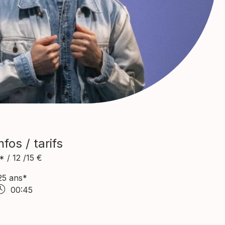
nfos / tarifs
* / 12 /15 €
25 ans*
00:45