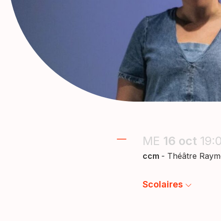
ME
16
oct
19:
ccm
- Théâtre Ray
Scolaires