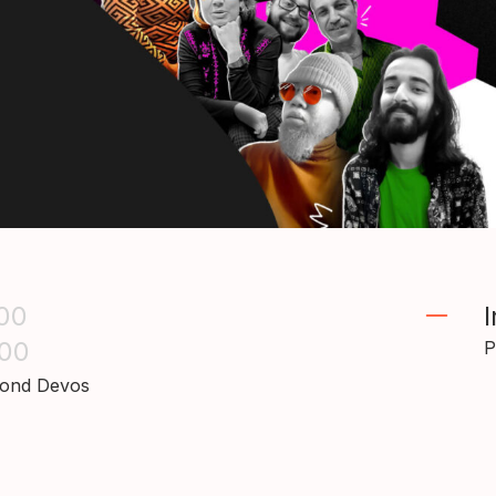
:00
I
:00
P
mond Devos