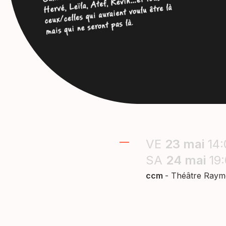
VE
23
mai
14
SA
24
mai
19
ccm
- Théâtre Ray