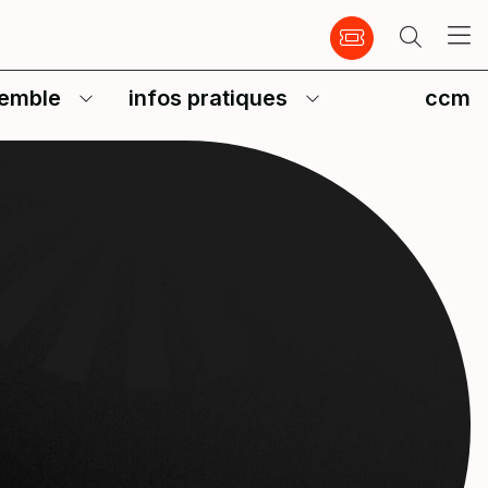
emble
infos pratiques
ccm