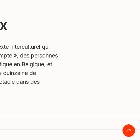
ix
xte interculturel qui
compte », des personnes
litique en Belgique, et
e quinzaine de
ectacle dans des