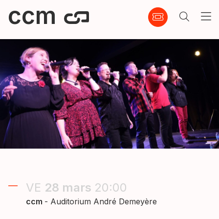
ccm
VE
28
mars
20:00
ccm
- Auditorium André Demeyère