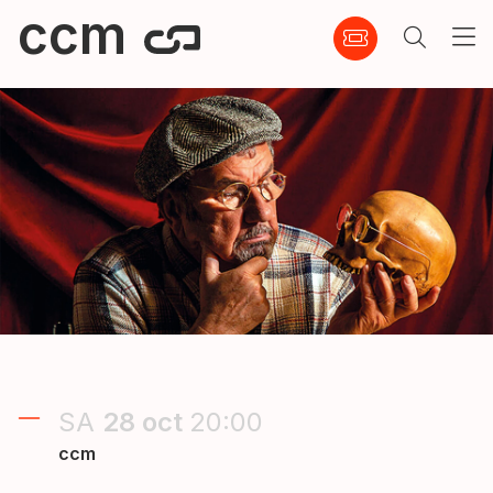
ccm
SA
28
oct
20:00
ccm