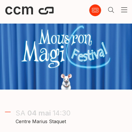
ccm
SA
04
mai
14:30
Centre Marius Staquet