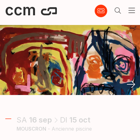
ccm
SA
16
sep
DI
15
oct
MOUSCRON
- Ancienne piscine