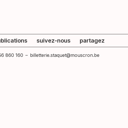
blications
suivez-nous
partagez
56 860 160
–
billetterie.staquet@mouscron.be