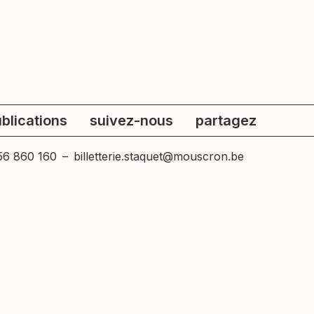
blications
suivez-nous
partagez
56 860 160
–
billetterie.staquet@mouscron.be