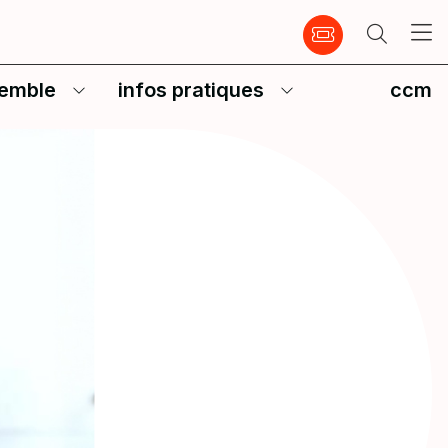
emble
infos pratiques
ccm