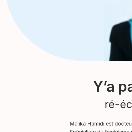
Y’a p
ré-éc
Malika Hamidi est docteur
Spécialiste du féminisme 