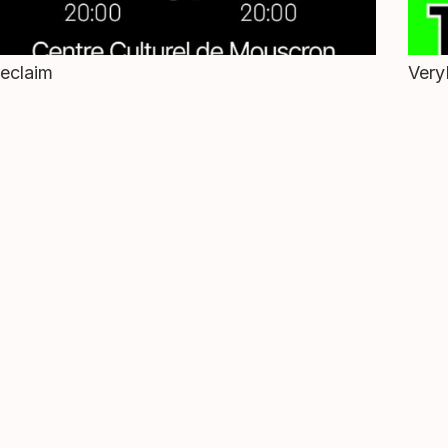
eclaim
Very
blications
suivez-nous
partagez
56 860 160
–
billetterie.staquet@mouscron.be