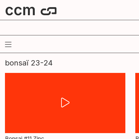
ccm
centre culturel de mouscron
bonsaï 23-24
Bonsai #11 Zinc
B