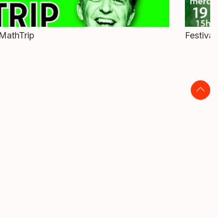
MathTrip
Festival