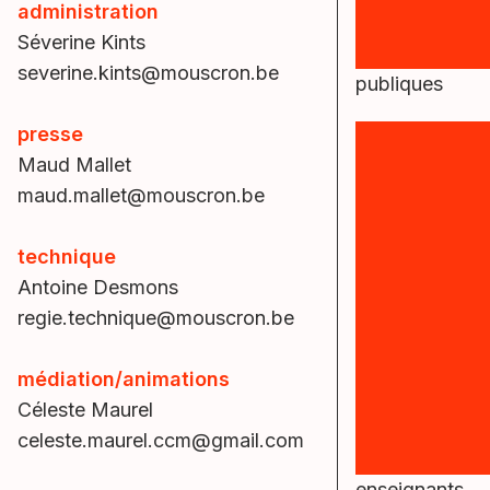
administration
Séverine Kints
severine.kints@mouscron.be
publiques
presse
Maud Mallet
maud.mallet@mouscron.be
technique
Antoine Desmons
regie.technique@mouscron.be
médiation/animations
Céleste Maurel
celeste.maurel.ccm@gmail.com
enseignants