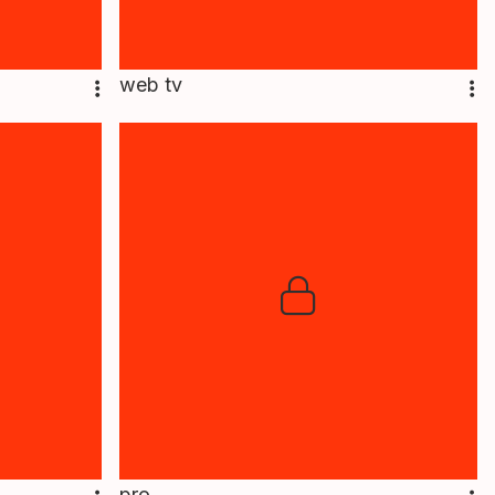
web tv
pro