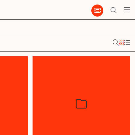
emble
infos pratiques
ccm