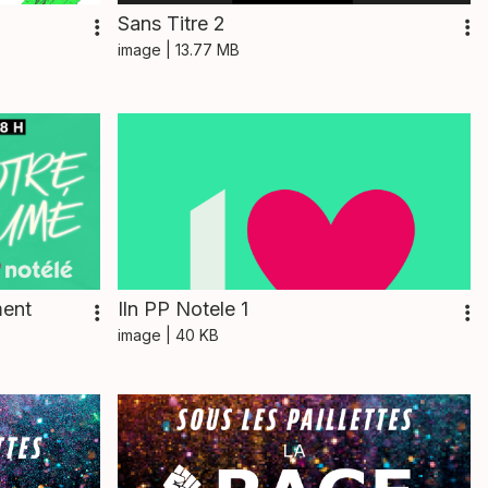
Sans Titre 2
image
| 13.77 MB
ment
Iln PP Notele 1
image
| 40 KB