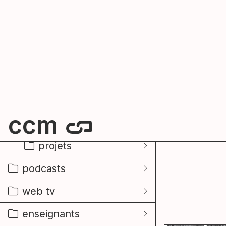
ccm
centre culturel de mouscron
filtres
ressources
OFFRE D’EMPL
archives
médiation et 
retour en images
pdf
| 679.85 KB
projets
podcasts
web tv
enseignants