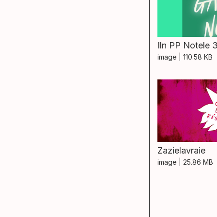
Iln PP Notele 
image
| 110.58 KB
Zazielavraie
image
| 25.86 MB