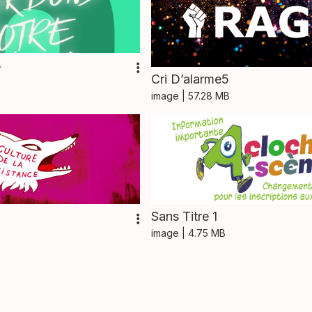
3
Cri D’alarme5
image
| 57.28 MB
Sans Titre 1
image
| 4.75 MB