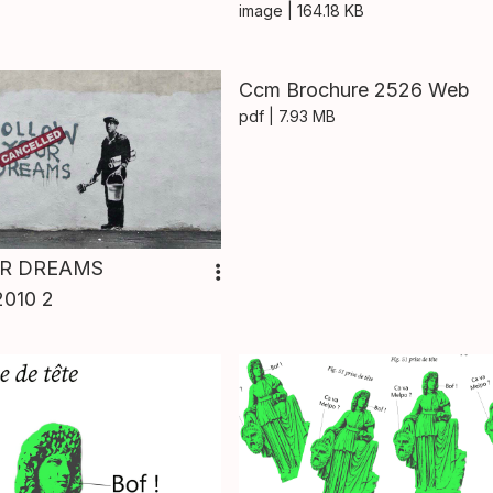
image
| 164.18 KB
Ccm Brochure 2526 Web
pdf
| 7.93 MB
R DREAMS
010 2