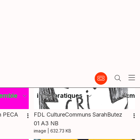
emble
infos pratiques
ccm
on PECA
FDL CultureCommuns SarahButez
01 A3 NB
image
| 632.73 KB