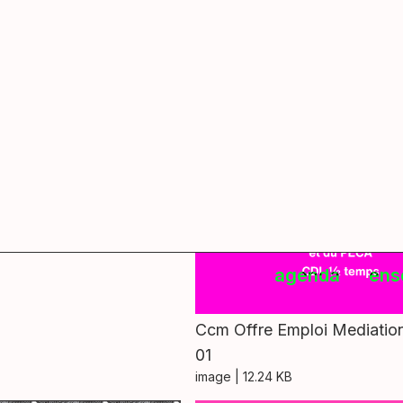
agenda
ens
OI chargé·e de la
du PECA
Ccm Offre Emploi Mediati
01
image
| 12.24 KB