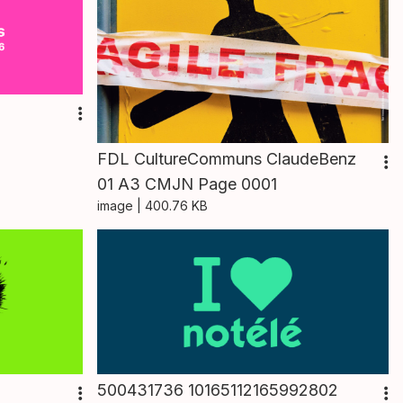
FDL CultureCommuns ClaudeBenz
01 A3 CMJN Page 0001
image
| 400.76 KB
500431736 10165112165992802