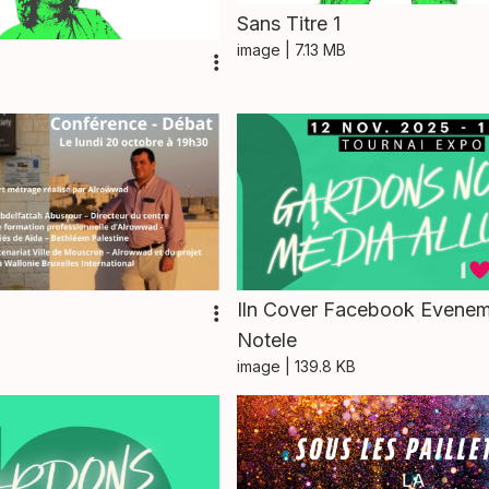
Sans Titre 1
image
| 7.13 MB
Iln Cover Facebook Evene
Notele
image
| 139.8 KB