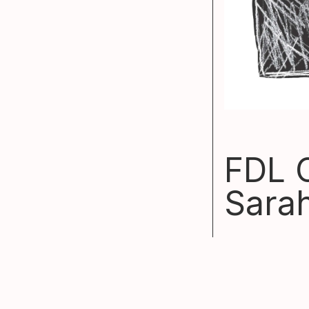
FDL 
Sara