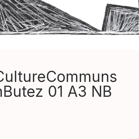
CultureCommuns
hButez 01 A3 NB