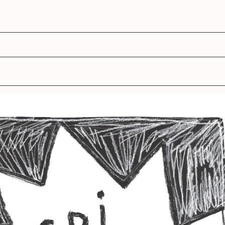
agenda
ens