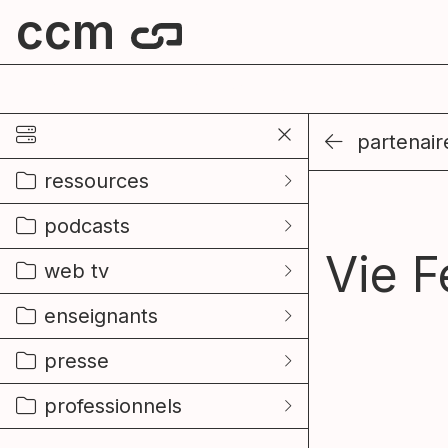
ccm
centre culturel de mouscron
partenair
ressources
podcasts
Vie F
web tv
enseignants
presse
professionnels