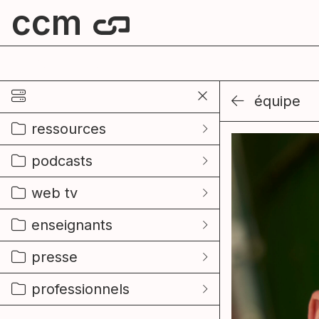
ccm
centre culturel de mouscron
équipe
ressources
podcasts
web tv
enseignants
presse
professionnels