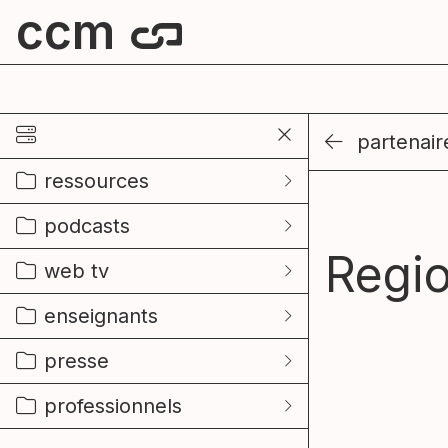
ccm
centre culturel de mouscron
partenair
ressources
podcasts
Regi
web tv
enseignants
presse
professionnels