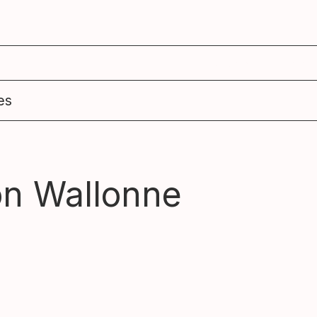
agenda
ens
es
on Wallonne