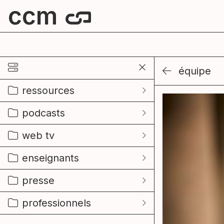
ccm
centre culturel de mouscron
équipe
ressources
podcasts
web tv
enseignants
presse
professionnels