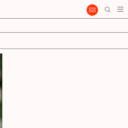
emble
infos pratiques
ccm