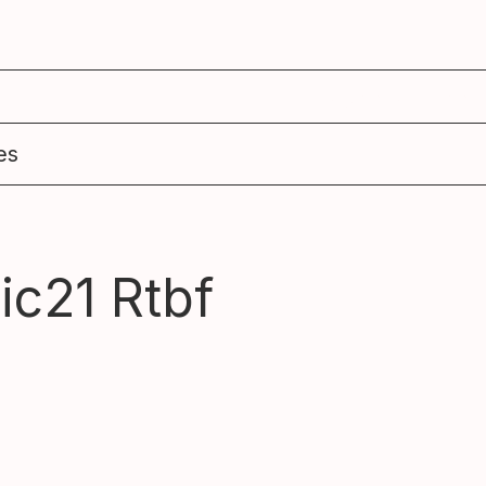
agenda
ens
es
ic21 Rtbf