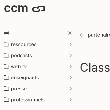
ccm
centre culturel de mouscron
partenair
ressources
podcasts
Class
web tv
enseignants
presse
professionnels