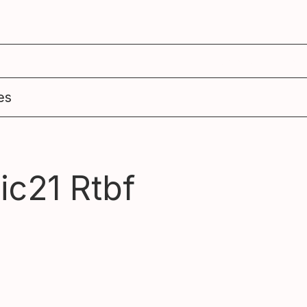
agenda
ens
es
ic21 Rtbf