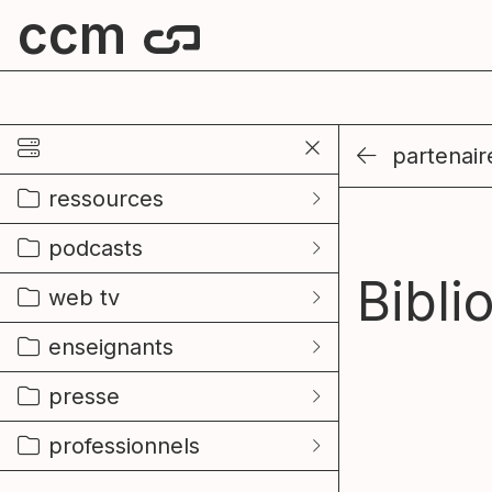
ccm
centre culturel de mouscron
partenair
ressources
podcasts
Bibl
web tv
enseignants
presse
professionnels