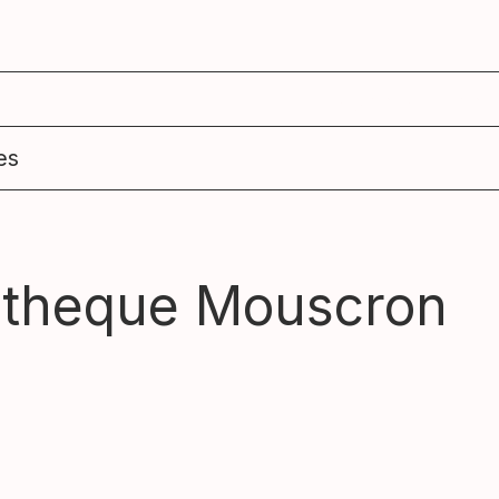
agenda
ens
es
iotheque Mouscron