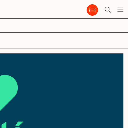
emble
infos pratiques
ccm