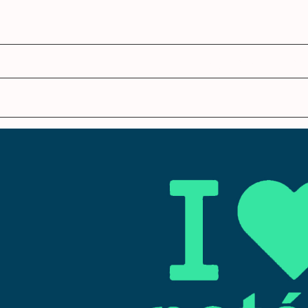
agenda
ens