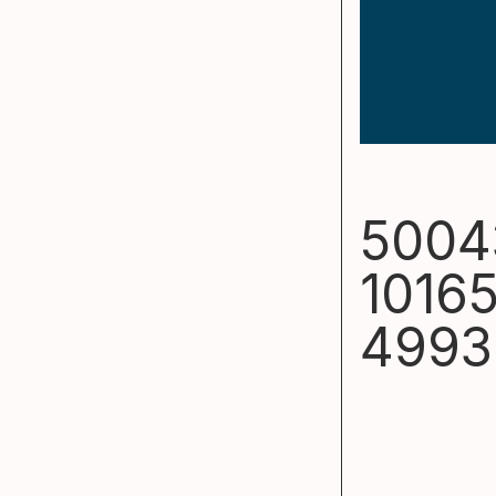
5004
1016
4993