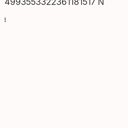
4993553322361181517 N