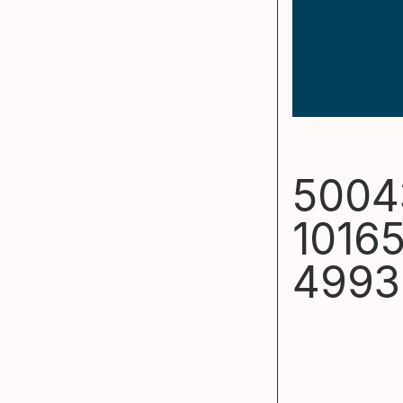
5004
1016
4993