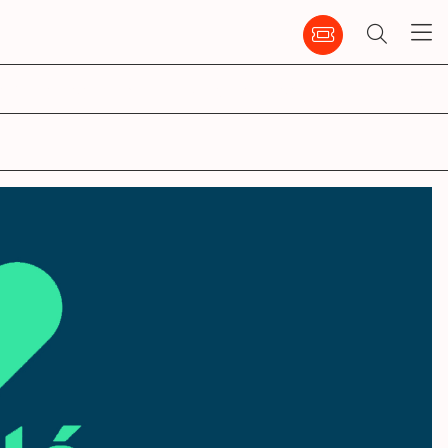
emble
infos pratiques
ccm