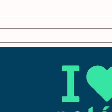
agenda
ens